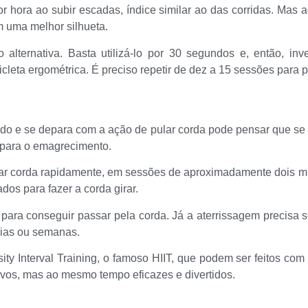
hora ao subir escadas, índice similar ao das corridas. Mas a
 uma melhor silhueta.
lternativa. Basta utilizá-lo por 30 segundos e, então, inv
cleta ergométrica. É preciso repetir de dez a 15 sessões para p
o e se depara com a ação de pular corda pode pensar que se tr
 para o emagrecimento.
ular corda rapidamente, em sessões de aproximadamente dois m
dos para fazer a corda girar.
para conseguir passar pela corda. Já a aterrissagem precisa s
dias ou semanas.
sity Interval Training, o famoso HIIT, que podem ser feitos co
ivos, mas ao mesmo tempo eficazes e divertidos.