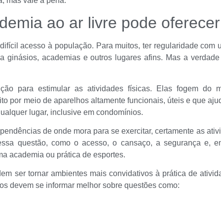
a, mas vale a pena.
emia ao ar livre pode oferecer
 difícil acesso à população. Para muitos, ter regularidade co
a ginásios, academias e outros lugares afins. Mas a verda
o para estimular as atividades físicas. Elas fogem do mo
ito por meio de aparelhos altamente funcionais, úteis e que a
alquer lugar, inclusive em condomínios.
endências de onde mora para se exercitar, certamente as ativi
 nessa questão, como o acesso, o cansaço, a segurança e,
a academia ou prática de esportes.
dem ser tornar ambientes mais convidativos à prática de ativ
dicos devem se informar melhor sobre questões como: