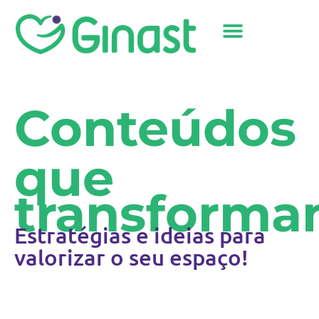
Sobre Nós
Conteúdos
que
transforma
Estratégias e ideias para
valorizar o seu espaço!