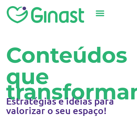
Sobre Nós
Conteúdos
que
transforma
Estratégias e ideias para
valorizar o seu espaço!