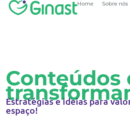
Home
Sobre nós
Conteúdos 
transforma
Estratégias e ideias para valo
espaço!