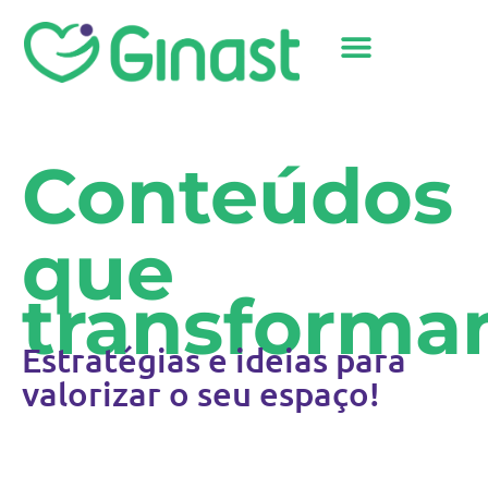
Sobre Nós
Conteúdos
que
transforma
Estratégias e ideias para
valorizar o seu espaço!