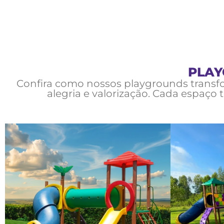
PLAY
Confira como nossos playgrounds transf
alegria e valorização. Cada espaço