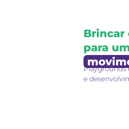
Brincar
para u
movim
Playgrounds 
e desenvolvi