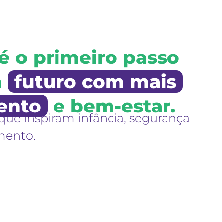
 é o primeiro passo
m
futuro com mais
ento
e bem-estar.
que inspiram infância, segurança
mento.