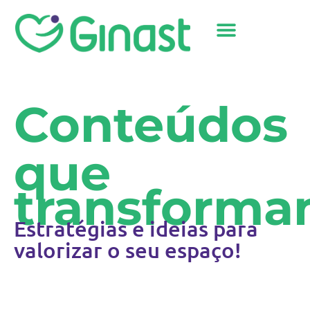
Sobre Nós
Conteúdos
que
transforma
Estratégias e ideias para
valorizar o seu espaço!